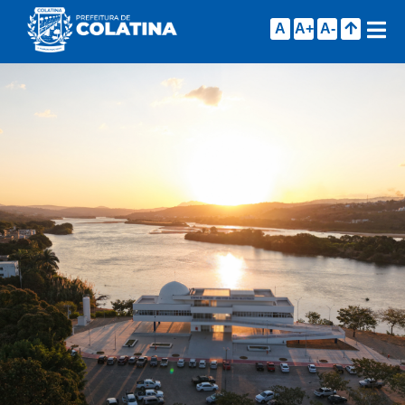
A
A+
A-