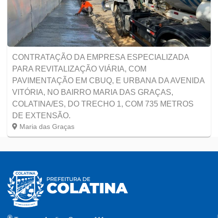
CONTRATAÇÃO DA EMPRESA ESPECIALIZADA
PARA REVITALIZAÇÃO VIÁRIA, COM
PAVIMENTAÇÃO EM CBUQ, E URBANA DA AVENIDA
VITÓRIA, NO BAIRRO MARIA DAS GRAÇAS,
COLATINA/ES, DO TRECHO 1, COM 735 METROS
DE EXTENSÃO.
Maria das Graças