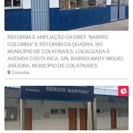
REFORMA E AMPLIAÇÃO DA EMEF “BAIRRO
COLÚMBIA” E REFORMA DA QUADRA, NO
MUNICÍPIO DE COLATINA/ES, LOCALIZADA À
AVENIDA COSTA RICA, S/N, BAIRRO WADY MIGUEL
JARJURA, MUNICÍPIO DE COLATINA/ES.
Columbia