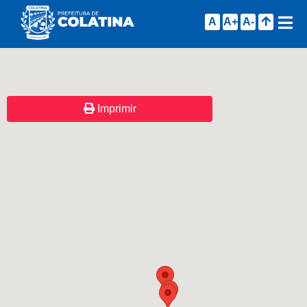
A
A+
A-
Imprimir